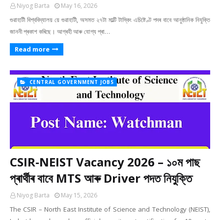
Niyog Barta
May 16, 2026
গুৱাহাটী বিশ্ববিদ্যালয় য়ে গুৱাহাটী, অসমত ২৭টা মাল্টি টাস্কিং এচিষ্টেণ্ট পদৰ বাবে আনুষ্ঠানিক নিযুক্তি
জাননী প্ৰকাশ কৰিছে। আগ্ৰহী আৰু যোগ্য প্ৰা…
Read more
CENTRAL GOVERNMENT JOBS
CSIR-NEIST Vacancy 2026 – ১০ম পাছ
প্ৰাৰ্থীৰ বাবে MTS আৰু Driver পদত নিযুক্তি
Niyog Barta
May 15, 2026
The CSIR – North East Institute of Science and Technology (NEIST),