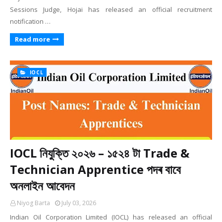
Sessions Judge, Hojai has released an official recruitment
notification …
Read more
IOCL
IOCL নিযুক্তি ২০২৬ – ১৫২৪ টা Trade &
Technician Apprentice পদৰ বাবে
অনলাইন আবেদন
Niyog Barta
July 03, 2026
Indian Oil Corporation Limited (IOCL) has released an official