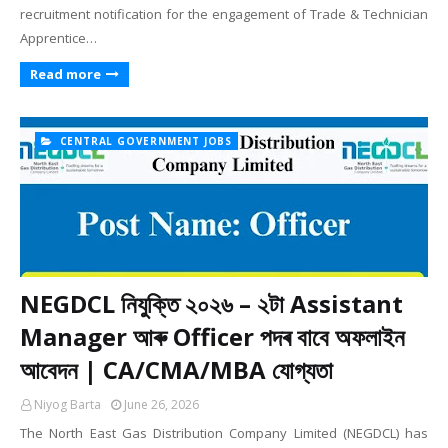
recruitment notification for the engagement of Trade & Technician
Apprentice…
Read more
CENTRAL GOVERNMENT JOBS
NEGDCL নিযুক্তি ২০২৬ – ২টা Assistant
Manager আৰু Officer পদৰ বাবে অফলাইন
আবেদন | CA/CMA/MBA যোগ্যতা
Niyog Barta
June 26, 2026
The North East Gas Distribution Company Limited (NEGDCL) has