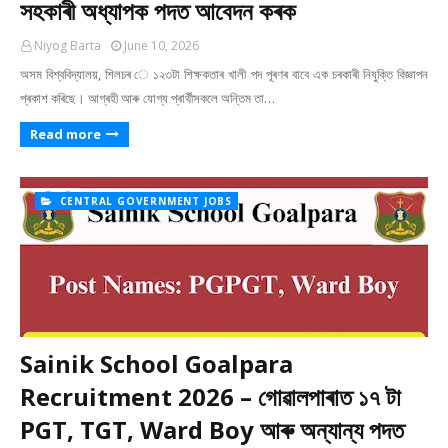
সহকাৰী অধ্যাপক পদত আবেদন কৰক
Niyog Barta
June 10, 2026
অসম বিশ্ববিদ্যালয়, শিলচৰ ে ১২৩টা শিক্ষকতাৰ খালী পদ পূৰণৰ বাবে এক চৰকাৰী নিযুক্তি বিজ্ঞাপন
প্ৰকাশ কৰিছে। আগ্ৰহী আৰু যোগ্য প্ৰাৰ্থীসকলে অন্তিম তা…
Read more
CENTRAL GOVERNMENT JOBS
Sainik School Goalpara
Recruitment 2026 – গোৱালপাৰাত ১৭ টা
PGT, TGT, Ward Boy আৰু অন্যান্য পদত