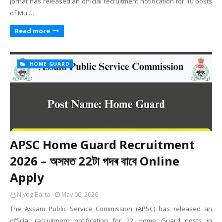
Jorhat has released an official recruitment notification for 10 posts
of Mul…
Read more
HOME GUARD
APSC Home Guard Recruitment
2026 – অসমত 22টা পদৰ বাবে Online
Apply
Niyog Barta
May 06, 2026
The Assam Public Service Commission (APSC) has released an
official recruitment notification for 22 Home Guard posts in